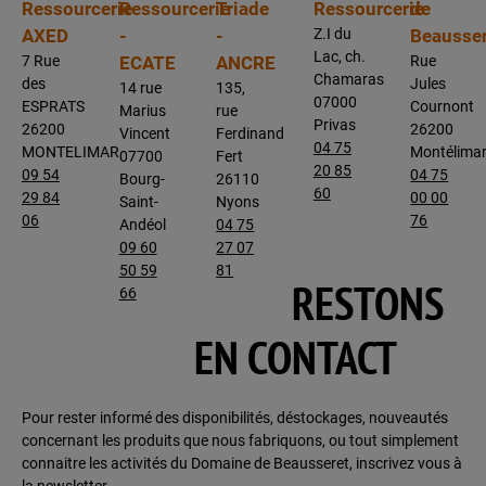
Ressourcerie
Ressourcerie
Triade
Ressourcerie
de
AXED
-
-
Z.I du
Beausser
Lac, ch.
7 Rue
ECATE
ANCRE
Rue
Chamaras
des
Jules
14 rue
135,
07000
ESPRATS
Cournont
Marius
rue
Privas
26200
26200
Vincent
Ferdinand
04 75
MONTELIMAR
Montélima
07700
Fert
20 85
09 54
04 75
Bourg-
26110
60
29 84
00 00
Saint-
Nyons
06
76
Andéol
04 75
09 60
27 07
50 59
81
RESTONS
66
EN CONTACT
Pour rester informé des disponibilités, déstockages, nouveautés
concernant les produits que nous fabriquons, ou tout simplement
connaitre les activités du Domaine de Beausseret, inscrivez vous à
la newsletter.