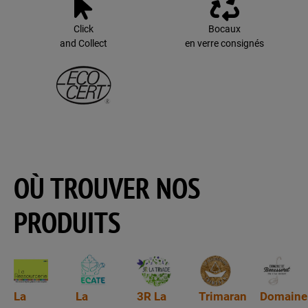
Click
Bocaux
and Collect
en verre consignés
OÙ TROUVER NOS
PRODUITS
La
La
3R La
Trimaran
Domaine